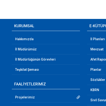
KURUMSAL
E-KÜTÜP
Hakkımızda
İl Planları
İl Müdürümüz
Mevzuat
İl Müdürlüğünün Görevleri
Afet Rapor
Teşkilat Şeması
Planlar
Sözlükler
FAALİYETLERİMİZ
KBRN
Projelerimiz
Sivil Sav