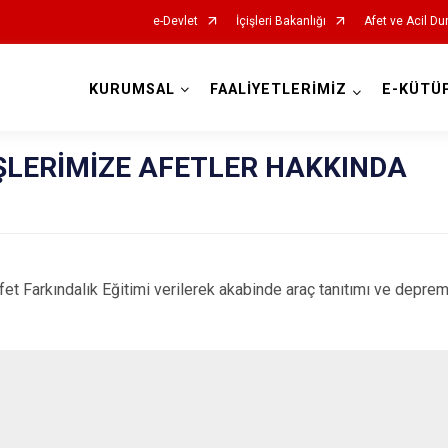
e-Devlet
İçişleri Bakanlığı
Afet ve Acil Du
KURUMSAL
FAALİYETLERİMİZ
E-KÜTÜ
AFAD İl Müdürlükleri
ŞLERİMİZE AFETLER HAKKINDA
Farkındalık Eğitimi verilerek akabinde araç tanıtımı ve deprem an