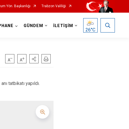
rum Yön. Başkanlığı
Trabzon Valiliği
PHANE
GÜNDEM
İLETİŞİM
26
°C
ı tatbikatı yapıldı.