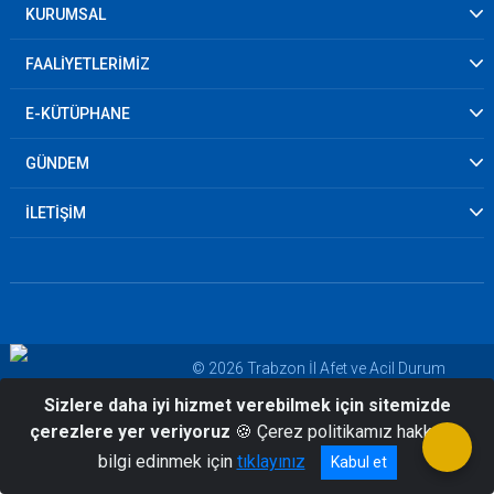
KURUMSAL
FAALİYETLERİMİZ
E-KÜTÜPHANE
GÜNDEM
İLETİŞİM
© 2026 Trabzon İl Afet ve Acil Durum
Müdürlüğü
Sizlere daha iyi hizmet verebilmek için sitemizde
çerezlere yer veriyoruz
🍪 Çerez politikamız hakkında
bilgi edinmek için
tıklayınız
Kabul et