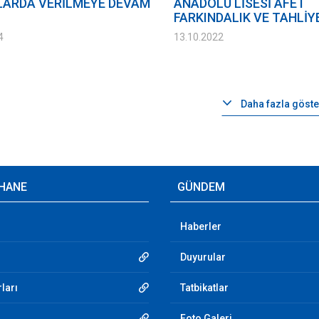
ARDA VERİLMEYE DEVAM
ANADOLU LİSESİ AFET
FARKINDALIK VE TAHLİYE
4
13.10.2022
Daha fazla göste
HANE
GÜNDEM
Haberler
Duyurular
ları
Tatbikatlar
Foto Galeri