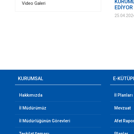
KURUML
Video Galeri
EDİYOR
25.04.202
KURUMSAL
E-KÜTÜP
Hakkımızda
İl Planları
İl Müdürümüz
Mevzuat
İl Müdürlüğünün Görevleri
Afet Rapor
Teşkilat Şeması
Planlar