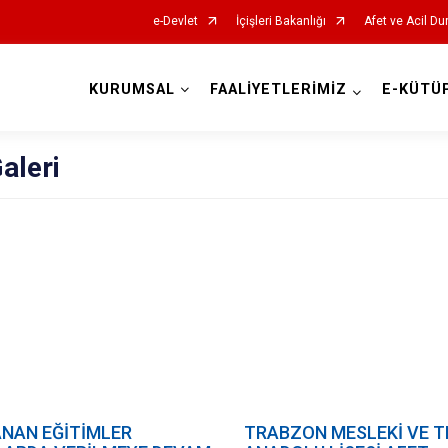
e-Devlet
İçişleri Bakanlığı
Afet ve Acil Du
KURUMSAL
FAALİYETLERİMİZ
E-KÜTÜ
AFAD İl Müdürlükleri
aleri
NAN EĞİTİMLER
TRABZON MESLEKİ VE T