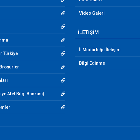
Video Galeri
İLETİŞİM
unma
İl Müdürlüğü İletişim
r Türkiye
Bilgi Edinme
 Broşürler
aları
iye Afet Bilgi Bankası)
emler