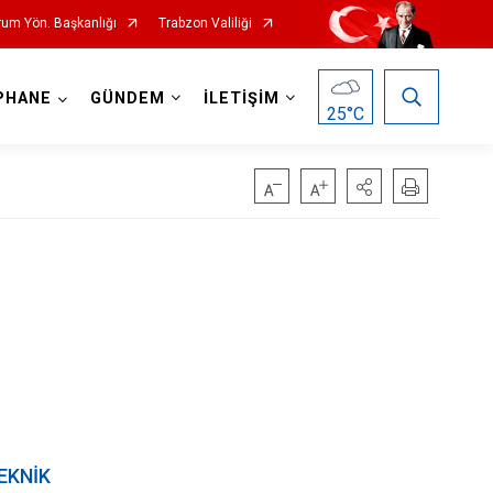
rum Yön. Başkanlığı
Trabzon Valiliği
PHANE
GÜNDEM
İLETİŞİM
25
°C
EKNİK